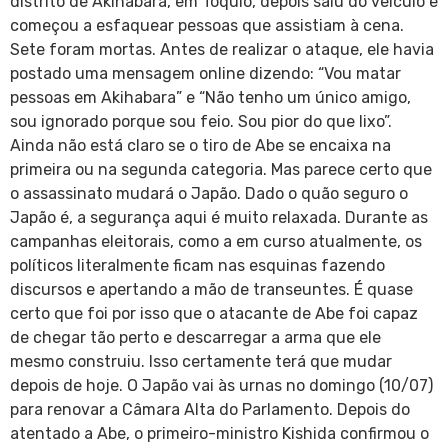
distrito de Akihabara, em Tóquio, depois saiu do veículo e
começou a esfaquear pessoas que assistiam à cena.
Sete foram mortas. Antes de realizar o ataque, ele havia
postado uma mensagem online dizendo: “Vou matar
pessoas em Akihabara” e “Não tenho um único amigo,
sou ignorado porque sou feio. Sou pior do que lixo”.
Ainda não está claro se o tiro de Abe se encaixa na
primeira ou na segunda categoria. Mas parece certo que
o assassinato mudará o Japão. Dado o quão seguro o
Japão é, a segurança aqui é muito relaxada. Durante as
campanhas eleitorais, como a em curso atualmente, os
políticos literalmente ficam nas esquinas fazendo
discursos e apertando a mão de transeuntes. É quase
certo que foi por isso que o atacante de Abe foi capaz
de chegar tão perto e descarregar a arma que ele
mesmo construiu. Isso certamente terá que mudar
depois de hoje. O Japão vai às urnas no domingo (10/07)
para renovar a Câmara Alta do Parlamento. Depois do
atentado a Abe, o primeiro-ministro Kishida confirmou o