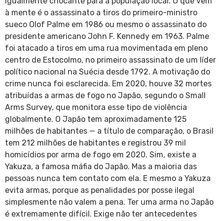
igualmente chocante para a população local. O que vem
à mente é o assassinato a tiros do primeiro-ministro
sueco Olof Palme em 1986 ou mesmo o assassinato do
presidente americano John F. Kennedy em 1963. Palme
foi atacado a tiros em uma rua movimentada em pleno
centro de Estocolmo, no primeiro assassinato de um líder
político nacional na Suécia desde 1792. A motivação do
crime nunca foi esclarecida. Em 2020, houve 32 mortes
atribuídas a armas de fogo no Japão, segundo o Small
Arms Survey, que monitora esse tipo de violência
globalmente. O Japão tem aproximadamente 125
milhões de habitantes — a título de comparação, o Brasil
tem 212 milhões de habitantes e registrou 39 mil
homicídios por arma de fogo em 2020. Sim, existe a
Yakuza, a famosa máfia do Japão. Mas a maioria das
pessoas nunca tem contato com ela. E mesmo a Yakuza
evita armas, porque as penalidades por posse ilegal
simplesmente não valem a pena. Ter uma arma no Japão
é extremamente difícil. Exige não ter antecedentes