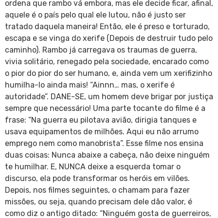
ordena que rambo vá embora, mas ele decide ficar, afinal,
aquele é o país pelo qual ele lutou, não é justo ser
tratado daquela maneira! Então, ele é preso e torturado,
escapa e se vinga do xerife (Depois de destruir tudo pelo
caminho). Rambo já carregava os traumas de guerra,
vivia solitário, renegado pela sociedade, encarado como
o pior do pior do ser humano, e, ainda vem um xerifizinho
humilha-lo ainda mais! “Ainnn… mas, o xerife é
autoridade”. DANE-SE, um homem deve brigar por justiça
sempre que necessário! Uma parte tocante do filme é a
frase: “Na guerra eu pilotava avião, dirigia tanques e
usava equipamentos de milhões. Aqui eu não arrumo
emprego nem como manobrista”. Esse filme nos ensina
duas coisas: Nunca abaixe a cabeça, não deixe ninguém
te humilhar. E, NUNCA deixe a esquerda tomar o
discurso, ela pode transformar os heróis em vilões.
Depois, nos filmes seguintes, o chamam para fazer
missões, ou seja, quando precisam dele dão valor, é
como diz o antigo ditado: “Ninguém gosta de guerreiros,