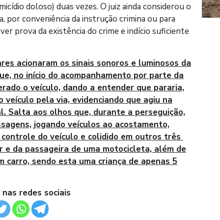
micídio doloso) duas vezes. O juiz ainda considerou o
a, por conveniência da instrução crimina ou para
ver prova da existência do crime e indício suficiente
tares acionaram os sinais sonoros e luminosos da
ue, no início do acompanhamento por parte da
erado o veículo, dando a entender que pararia,
 veículo pela via, evidenciando que agiu na
al. Salta aos olhos que, durante a perseguição,
ssagens, jogando veículos ao acostamento,
 controle do veículo e colidido em outros três
 e da passageira de uma motocicleta, além de
m carro, sendo esta uma criança de apenas 5
 nas redes sociais