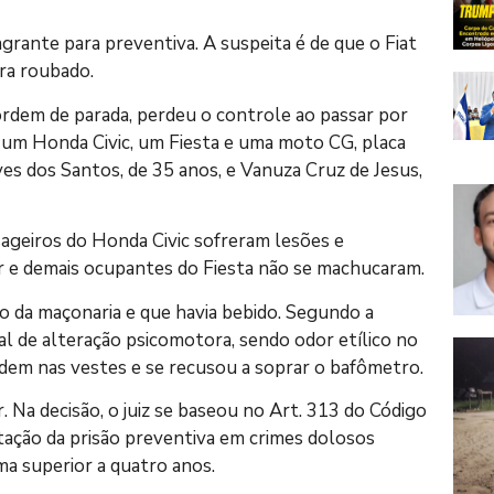
agrante para preventiva. A suspeita é de que o Fiat
era roubado.
 ordem de parada, perdeu o controle ao passar por
 um Honda Civic, um Fiesta e uma moto CG, placa
s dos Santos, de 35 anos, e Vanuza Cruz de Jesus,
ageiros do Honda Civic sofreram lesões e
r e demais ocupantes do Fiesta não se machucaram.
to da maçonaria e que havia bebido. Segundo a
nal de alteração psicomotora, sendo odor etílico no
rdem nas vestes e se recusou a soprar o bafômetro.
r. Na decisão, o juiz se baseou no Art. 313 do Código
retação da prisão preventiva em crimes dolosos
ma superior a quatro anos.