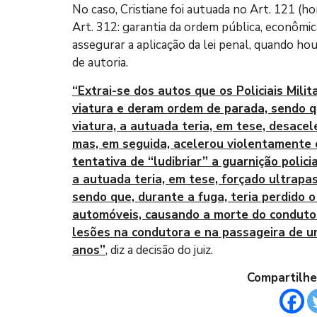
No caso, Cristiane foi autuada no Art. 121 (ho
Art. 312: garantia da ordem pública, econômic
assegurar a aplicação da lei penal, quando hou
de autoria.
“Extrai-se dos autos que os Policiais Mili
viatura e deram ordem de parada, sendo q
viatura, a autuada teria, em tese, desacel
mas, em seguida, acelerou violentamente o
tentativa de “ludibriar” a guarnição polici
a autuada teria, em tese, forçado ultrapa
sendo que, durante a fuga, teria perdido o
automóveis, causando a morte do condutor
lesões na condutora e na passageira de u
anos”
, diz a decisão do juiz.
Compartilhe