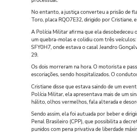
processual.
No entanto, a justiça converteu a prisão de fl
Toro, placa RQO7E32, dirigido por Cristiane, 
A Polícia Militar afirma que ela desobedeceu
um quebra-molas e colidiu com três veículos:
SFY0H7, onde estava o casal Jeandro Gonçalve
29.
Os dois morreram na hora. O motorista e pass
escoriações, sendo hospitalizados. O conduto
Cristiane disse que estava saindo de um even
Polícia Militar, ela apresentava mais de um si
hálito, olhos vermelhos, fala alterada e deso
Sendo assim, ela foi autuada por beber e dirigi
Penal Brasileiro (CPP), que possibilita a dec
punidos com pena privativa de liberdade máxi