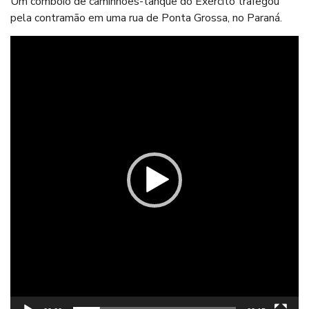
Um comboio de caminhões-tanque do Exército trafegou
pela contramão em uma rua de Ponta Grossa, no Paraná.
Tocador
de
vídeo