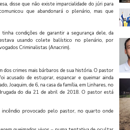
a, disse que não existe imparcialidade do júri para
comunicou que abandonará o plenário, mas que
o tinha condições de garantir a segurança dele, da
stava usando colete balístico no plenário, por
ogados Criminalistas (Anacrim).
 dos crimes mais bárbaros de sua história. O pastor
oi acusado de estuprar, espancar e queimar ainda
ado, Joaquim, de 6, na casa da família, em Linhares, no
rugada do dia 21 de abril de 2018. O pastor está
 incêndio provocado pelo pastor, no quarto onde
serem queimados vivos – numa tentativa de ocultar