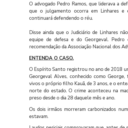
O advogado Pedro Ramos, que liderava a defes
que o julgamento ocorra em Linhares e 
continuará defendendo o réu. ⠀
⠀
Disse ainda que o Judiciário de Linhares nã
equipe de defesa e do Georgeval. Pedro e
recomendação da Associação Nacional dos Adv
ENTENDA O CASO.
O Espírito Santo registrou no ano de 2018 um
Georgeval Alves, conhecido como George, f
vivos o próprio filho Kauã, de 3 anos, e o ente
norte do estado. O crime aconteceu na mad
preso desde o dia 28 daquele mês e ano.
Os dois irmãos morreram carbonizados num
estavam.
Laudos periciais comprovaram que, antes de 