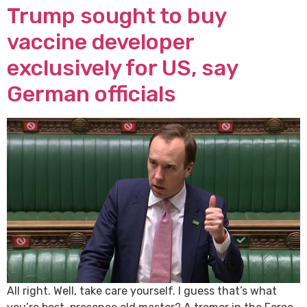
Trump sought to buy
vaccine developer
exclusively for US, say
German officials
All right. Well, take care yourself. I guess that’s what