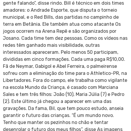
gente falando”, disse rindo. Bill é técnico em dois times
amadores: o Andrade Esporte, que disputa o torneio
municipal, e o Red Bills, das partidas no campinho de
terra em Betânia. Ele também atua como atacante Os
jogos ocorrem na Arena Repê e são organizados por
Josano. Cada time tem dez pessoas. Como os vídeos nas
redes têm ganhado mais visibilidade, outras
interessados apareceram. Pelo menos 50 participam,
divididas em cinco formações. Cada uma paga R$10,00.
Fã de Neymar, Gabigol e Abel Ferreira, o palmeirense
sofreu com a eliminação do time para o Athletico-PR, na
Libertadores. Fora do campo, ele trabalha como vigilante
na escola Mundo da Criança, é casado com Marciana
Sales e tem três filhos: João (10), Maria Júlia (7) e Pedro
(2). Este último já chegou a aparecer em uma das
gravações. Da fama, Bil, que tem pouco estudo, anseia
garantir o futuro das crianças. “É um mundo novo.
Tenho que manter os pezinhos no chão e tentar
desenrolar o futuro dos meus filhos”, disse As imagens