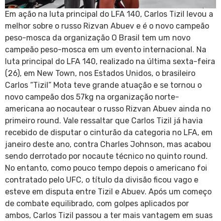
Em ação na luta principal do LFA 140, Carlos Tizil levou a
melhor sobre o russo Rizvan Abuev e é o novo campeão
peso-mosca da organização O Brasil tem um novo
campeão peso-mosca em um evento internacional. Na
luta principal do LFA 140, realizado na última sexta-feira
(26), em New Town, nos Estados Unidos, o brasileiro
Carlos “Tizil” Mota teve grande atuação e se tornou o
novo campeão dos 57kg na organização norte-
americana ao nocautear o russo Rizvan Abuev ainda no
primeiro round. Vale ressaltar que Carlos Tizil já havia
recebido de disputar o cinturão da categoria no LFA, em
janeiro deste ano, contra Charles Johnson, mas acabou
sendo derrotado por nocaute técnico no quinto round.
No entanto, como pouco tempo depois o americano foi
contratado pelo UFC, o título da divisão ficou vago e
esteve em disputa entre Tizil e Abuev. Após um começo
de combate equilibrado, com golpes aplicados por
ambos, Carlos Tizil passou a ter mais vantagem em suas