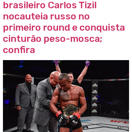
brasileiro Carlos Tizil
nocauteia russo no
primeiro round e conquista
cinturão peso-mosca;
confira