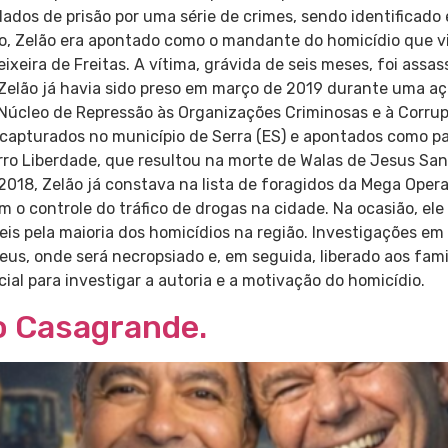
ados de prisão por uma série de crimes, sendo identificado 
ssão, Zelão era apontado como o mandante do homicídio que
ixeira de Freitas. A vítima, grávida de seis meses, foi as
Zelão já havia sido preso em março de 2019 durante uma aç
 Núcleo de Repressão às Organizações Criminosas e à Corrup
am capturados no município de Serra (ES) e apontados como p
rro Liberdade, que resultou na morte de Walas de Jesus San
2018, Zelão já constava na lista de foragidos da Mega Operaç
m o controle do tráfico de drogas na cidade. Na ocasião, el
eis pela maioria dos homicídios na região. Investigações e
eus, onde será necropsiado e, em seguida, liberado aos famil
icial para investigar a autoria e a motivação do homicídio.
o Casagrande.