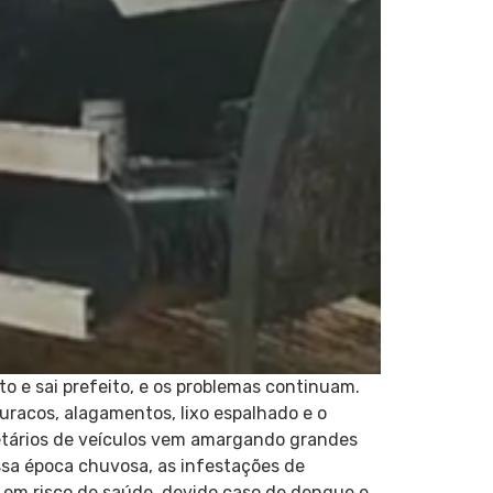
o e sai prefeito, e os problemas continuam.
racos, alagamentos, lixo espalhado e o
ietários de veículos vem amargando grandes
ssa época chuvosa, as infestações de
 em risco de saúde, devido caso de dengue e