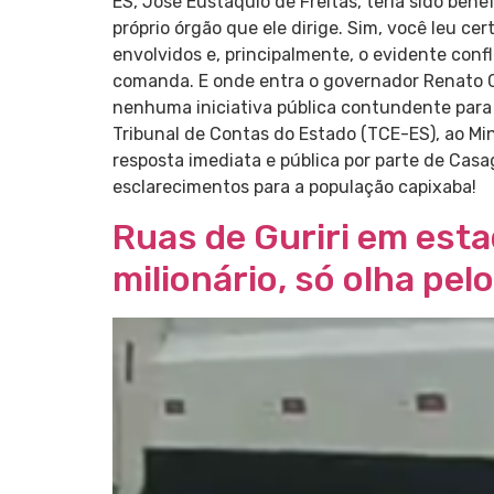
ES, José Eustáquio de Freitas, teria sido ben
próprio órgão que ele dirige. Sim, você leu c
envolvidos e, principalmente, o evidente conf
comanda. E onde entra o governador Renato C
nenhuma iniciativa pública contundente para 
Tribunal de Contas do Estado (TCE-ES), ao Min
resposta imediata e pública por parte de Cas
esclarecimentos para a população capixaba!
Ruas de Guriri em est
milionário, só olha pel