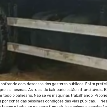
 sofrendo com descasos dos gestores públicos. Entra prefeit
 as mesmas. As ruas do balneário estão intransitáveis. Bu
m todo o balneário. Não se vê máquinas trabalhando. Propr
os por conta das péssimas condições das vias públicas. Ne
temos o trabalho do carro fumacê. Isso coloca a população