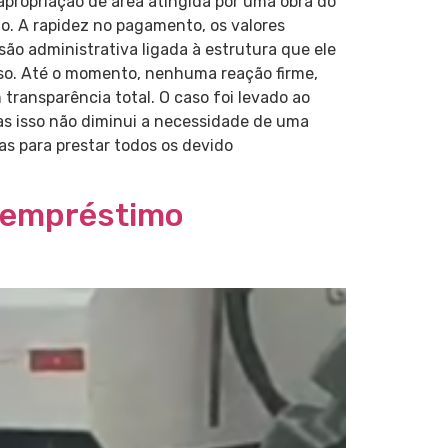
sapropriação de área atingida por uma obra do
ão. A rapidez no pagamento, os valores
são administrativa ligada à estrutura que ele
oso. Até o momento, nenhuma reação firme,
ransparência total. O caso foi levado ao
mas isso não diminui a necessidade de uma
s para prestar todos os devido
u empréstimo