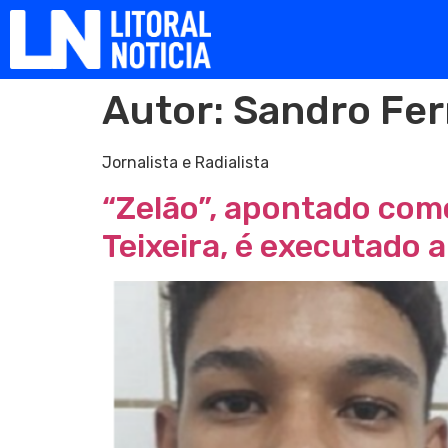
Autor:
Sandro Fe
Jornalista e Radialista
“Zelão”, apontado com
Teixeira, é executado 