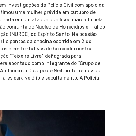
em investigações da Polícia Civil com apoio da
 vitimou uma mulher grávida em outubro de
sassinada em um ataque que ficou marcado pela
ão conjunta do Núcleo de Homicídios e Tráfico
ção (NUROC) do Espírito Santo. Na ocasião,
articipantes da chacina ocorrida em 2 de
tos e em tentativas de homicídio contra
ão “Teixeira Livre”, deflagrada para
e era apontado como integrante do “Grupo de
m Andamento O corpo de Neilton foi removido
iares para velório e sepultamento. A Polícia