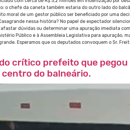
eficiado com cerca de R$ 3,2 milhões em indenização por de
erto: o chefe da caneta também estaria do outro lado do balc
lito moral de um gestor público ser beneficiado por uma deci
asagrande nessa história? No papel de espectador silenci
afastar dúvidas ou determinar uma apuração imediata com t
istério Público e à Assembleia Legislativa para apuração, 
agrande. Esperamos que os deputados convoquem o Sr. Freita
ado crítico prefeito que pego
o centro do balneário.