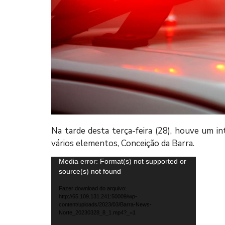
Na tarde desta terça-feira (28), houve um i
vários elementos, Conceição da Barra.
Tocador
Media error: Format(s) not supported or
source(s) not found
de
vídeo
Fazer download do arquivo:
http://65.109.131.241:50009/wp-
content/uploads/2023/03/Barra-News-
Norte_20230328_8_1.mp4?_=1