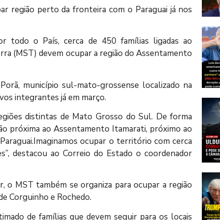
r região perto da fronteira com o Paraguai já nos
r todo o País, cerca de 450 famílias ligadas ao
rra (MST) devem ocupar a região do Assentamento
Porã, município sul-mato-grossense localizado na
vos integrantes já em março.
regiões distintas de Mato Grosso do Sul. De forma
ção próxima ao Assentamento Itamarati, próximo ao
 Paraguai.Imaginamos ocupar o território com cerca
es”, destacou ao Correio do Estado o coordenador
r, o MST também se organiza para ocupar a região
 de Corguinho e Rochedo.
ado de famílias que devem seguir para os locais