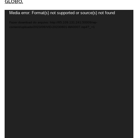
GLOBO.
Tocador
Media error: Format(s) not supported or source(s) not found
de
Fazer download do arquivo: http://65.109.131.241:50009/wp-
vídeo
content/uploads/2023/06/VID-20230601-WA0007.mp4?_=1