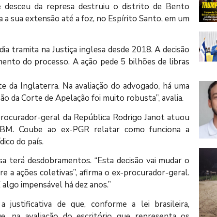
e desceu da represa destruiu o distrito de Bento
a a sua extensão até a foz, no Espírito Santo, em um
ia tramita na Justiça inglesa desde 2018. A decisão
mento do processo. A ação pede 5 bilhões de libras
 da Inglaterra. Na avaliação do advogado, há uma
ão da Corte de Apelação foi muito robusta”, avalia.
-procurador-geral da República Rodrigo Janot atuou
GMBM. Coube ao ex-PGR relatar como funciona a
dico do país.
sa terá desdobramentos. “Esta decisão vai mudar o
re a ações coletivas”, afirma o ex-procurador-geral.
É algo impensável há dez anos.”
ustificativa de que, conforme a lei brasileira,
e, na avaliação do escritório que representa os