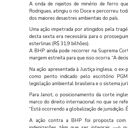
A onda de rejeitos de minério de ferro qu
Rodrigues, atingiu o rio Doce e percorreu tod
dos maiores desastres ambientais do país.
Uma ação impetrada por atingidos pela tragéd
desta sexta era necessária para o prossegui
esterlinas (R$ 31,9 bilhões).
A BHP ainda pode recorrer na Suprema Corte
margem estreita para que isso ocorra. “A decis
Na ação apresentada à Justiça inglesa, o ex
como perito indicado pelo escritório P
legislação ambiental brasileira e o sistema jurí
Para Janot, o posicionamento da corte ingle
marco do direito internacional no que se refe
“Está ocorrendo a globalização de jurisdição. 
A ação contra a BHP foi proposta com a j
indenizações têm que ser integrais —o qu