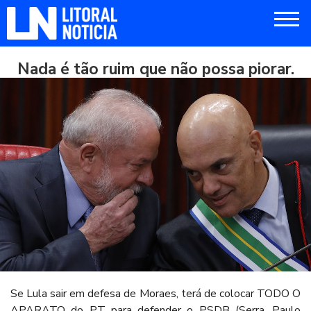
Nada é tão ruim que não possa piorar.
Se Lula sair em defesa de Moraes, terá de colocar TODO O
APARATO do PT para defender o PSDB (Serra, Paulo