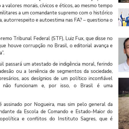
a valores morais, cívicos e éticos, ao mesmo tempo
militares a um comandante supremo com o histórico
ina, autorrespeito e autoestima nas FA? – questiona o
emo Tribunal Federal (STF), Luiz Fux, que disse no
e houve corrupção no Brasil, o editorial avança e
”.
il passará um atestado de indigência moral, ferindo
 adesão ou a leniência de segmentos da sociedade,
resários, aos desígnios de um político inconfiável
es não funcionam e, por isso, o Brasil é uma
 assinado por Nogueira, mas sim pelo general da
andante da Escola de Comando e Estado-Maior do
política e conflitos do Instituto Sagres, que é