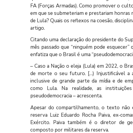
FA (Forças Armadas). Como promover o culto 
em que se submeteriam e prestariam honras 
de Lula? Quais os reflexos na coesão, discipl
artigo.
Citando uma declaração do presidente do Supr
mês passado que “ninguém pode esquecer” qu
enfatiza que o Brasil é uma “pseudodemocracia
– Caso a Nação o eleja (Lula) em 2022, o Bras
de morte o seu futuro. […) Injustificável a
inclusive de grande parte da mídia e de emp
como Lula. Na realidade, as instituiçõ
pseudodemocracia – acrescenta.
Apesar do compartilhamento, o texto não é
reserva Luiz Eduardo Rocha Paiva, ex-com
Exército. Paiva também é o diretor de geo
composto por militares da reserva.