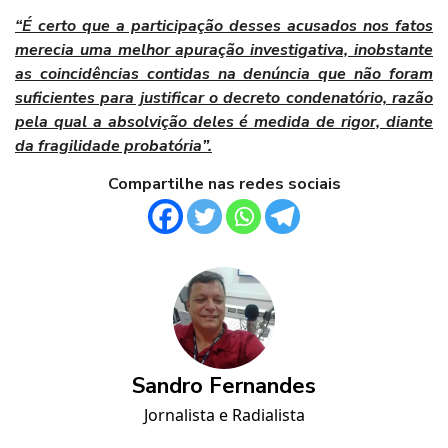
“É certo que a participação desses acusados nos fatos
merecia uma melhor apuração investigativa, inobstante
as coincidências contidas na denúncia que não foram
suficientes para justificar o decreto condenatório, razão
pela qual a absolvição deles é medida de rigor, diante
da fragilidade probatória”.
Compartilhe nas redes sociais
Sandro Fernandes
Jornalista e Radialista