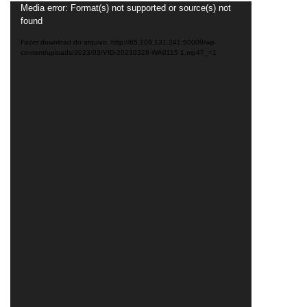
Tocador
Media error: Format(s) not supported or source(s) not
found
de
vídeo
Fazer download do arquivo: http://65.109.131.241:50009/wp-
content/uploads/2023/03/VID-20230328-WA0115-1.mp4?_=1