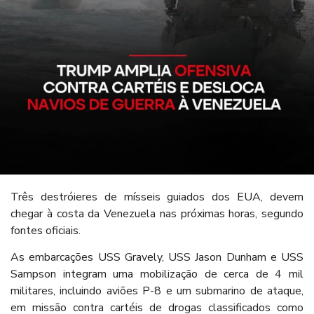
Três destróieres de mísseis guiados dos EUA, devem
chegar à costa da Venezuela nas próximas horas, segundo
fontes oficiais.
As embarcações USS Gravely, USS Jason Dunham e USS
Sampson integram uma mobilização de cerca de 4 mil
militares, incluindo aviões P-8 e um submarino de ataque,
em missão contra cartéis de drogas classificados como